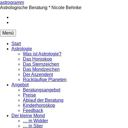
Springe
astrogramm
zum
Astrologische Beratung * Nicole Behnke
Inhalt
facebook
Instagram
Menü
Start
Astrologie
Was ist Astrologie?
Das Horoskop
Das Sternzeichen
Das Mondzeichen
Der Aszendent
Rückläufige Planeten
Angebot
Beratungsangebot
Preise
Ablauf der Beratung
Kinderhoroskop
Feedback
Der kleine Mond
… in Widder
… in Stier