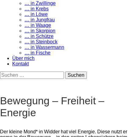
… in Zwillinge
… in Krebs
… in Löwe
… in Jungfrau
… in Waage
… in Skorpion
… in Schütze
… in Steinbock
… in Wassermann
… in Fische
Über mich
Kontakt
Suchen
nach:
Bewegung – Freiheit –
Energie
Der kleine Mond* in Widder hat viel Energie. Diese nutzt er