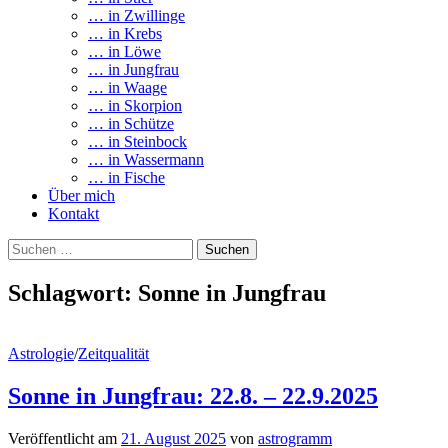
… in Zwillinge
… in Krebs
… in Löwe
… in Jungfrau
… in Waage
… in Skorpion
… in Schütze
… in Steinbock
… in Wassermann
… in Fische
Über mich
Kontakt
Suchen
nach:
Schlagwort:
Sonne in Jungfrau
Astrologie
/
Zeitqualität
Sonne in Jungfrau: 22.8. – 22.9.2025
Veröffentlicht
am
21. August 2025
von
astrogramm