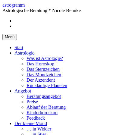
Springe
astrogramm
zum
Astrologische Beratung * Nicole Behnke
Inhalt
facebook
Instagram
Menü
Start
Astrologie
Was ist Astrologie?
Das Horoskop
Das Sternzeichen
Das Mondzeichen
Der Aszendent
Rückläufige Planeten
Angebot
Beratungsangebot
Preise
Ablauf der Beratung
Kinderhoroskop
Feedback
Der kleine Mond
… in Widder
… in Stier