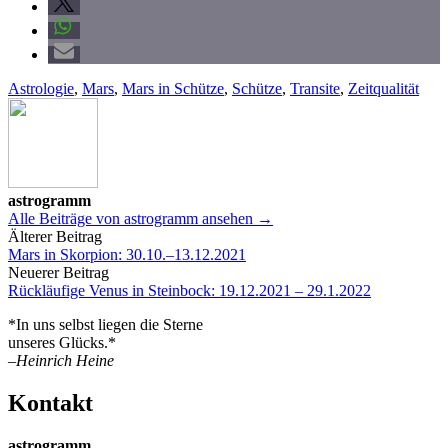
Astrologie
,
Mars
,
Mars in Schütze
,
Schütze
,
Transite
,
Zeitqualität
astrogramm
Alle Beiträge von astrogramm ansehen →
Beitrags-
Älterer Beitrag
Mars in Skorpion: 30.10.–13.12.2021
Navigation
Neuerer Beitrag
Rückläufige Venus in Steinbock: 19.12.2021 – 29.1.2022
*In uns selbst liegen die Sterne
unseres Glücks.*
–Heinrich Heine
Kontakt
astrogramm