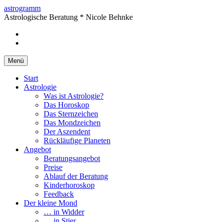
Springe
astrogramm
zum
Astrologische Beratung * Nicole Behnke
Inhalt
facebook
Instagram
Menü
Start
Astrologie
Was ist Astrologie?
Das Horoskop
Das Sternzeichen
Das Mondzeichen
Der Aszendent
Rückläufige Planeten
Angebot
Beratungsangebot
Preise
Ablauf der Beratung
Kinderhoroskop
Feedback
Der kleine Mond
… in Widder
… in Stier