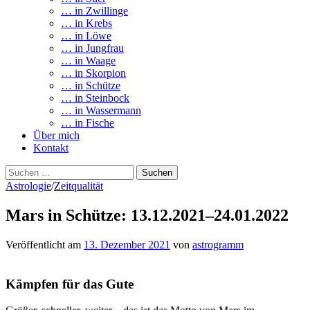
… in Zwillinge
… in Krebs
… in Löwe
… in Jungfrau
… in Waage
… in Skorpion
… in Schütze
… in Steinbock
… in Wassermann
… in Fische
Über mich
Kontakt
Suchen
nach:
Astrologie
/
Zeitqualität
Mars in Schütze: 13.12.2021–24.01.2022
Veröffentlicht
am
13. Dezember 2021
von
astrogramm
Kämpfen für das Gute