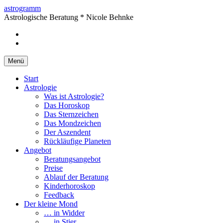
Springe
astrogramm
zum
Astrologische Beratung * Nicole Behnke
Inhalt
facebook
Instagram
Menü
Start
Astrologie
Was ist Astrologie?
Das Horoskop
Das Sternzeichen
Das Mondzeichen
Der Aszendent
Rückläufige Planeten
Angebot
Beratungsangebot
Preise
Ablauf der Beratung
Kinderhoroskop
Feedback
Der kleine Mond
… in Widder
… in Stier