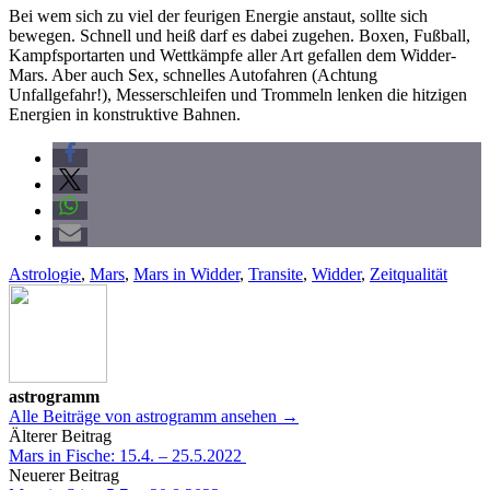
Bei wem sich zu viel der feurigen Energie anstaut, sollte sich
bewegen. Schnell und heiß darf es dabei zugehen. Boxen, Fußball,
Kampfsportarten und Wettkämpfe aller Art gefallen dem Widder-
Mars. Aber auch Sex, schnelles Autofahren (Achtung
Unfallgefahr!), Messerschleifen und Trommeln lenken die hitzigen
Energien in konstruktive Bahnen.
Astrologie
,
Mars
,
Mars in Widder
,
Transite
,
Widder
,
Zeitqualität
astrogramm
Alle Beiträge von astrogramm ansehen →
Beitrags-
Älterer Beitrag
Mars in Fische: 15.4. – 25.5.2022
Navigation
Neuerer Beitrag