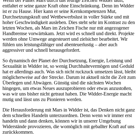
Wenn der Planet Mars durch das feurige Zeichen Widder läuft,
entfaltet er seine ganze Kraft ohne Einschränkung. Denn im Widder
ist er zu Hause. Hier kann er seine Kernkompetenzen Mut,
Durchsetzungskraft und Wettbewerbslust in voller Stärke und mit
hoher Geschwindigkeit ausleben. Dies steht sehr im Kontrast zu den
letzten Wochen, als Mars im Zeichen Fische nur mit angezogener
Handbremse vorwärtskam. Jetzt wird es schnell und direkt. Projekte
werden ohne Umwege angesteuert und zielsicher bearbeitet. Wir
fühlen uns leistungsfähiger und abenteuerlustig – aber auch
aggressiver und schnell herausgefordert.
So dynamisch der Planet der Durchsetzung, Energie, Leistung und
Sexualität in Widder ist, so wenig Durchhaltevermögen und Geduld
hat er allerdings auch. Was sich nicht ruckzuck umsetzen lässt, bleibt
möglicherweise auf der Strecke. Darum ist aktuell nicht die Zeit zum
Überlegen und Abwägen. Günstig sind die nächsten Wochen
hingegen, um etwas Neues auszuprobieren oder etwas anzustoßen,
was wir uns bisher nicht getraut haben. Die Widder-Energie macht
mutig und lässt uns zu Pionieren werden.
Die Herausforderung mit Mars in Widder ist, das Denken nicht ganz
dem schnellen Handeln unterzuordnen. Denn wenn wir immer erst
handeln und dann denken, können wir in unserer Umgebung
Widerstände provozieren, die womöglich mit geballter Kraft auf uns
zurückkommen.