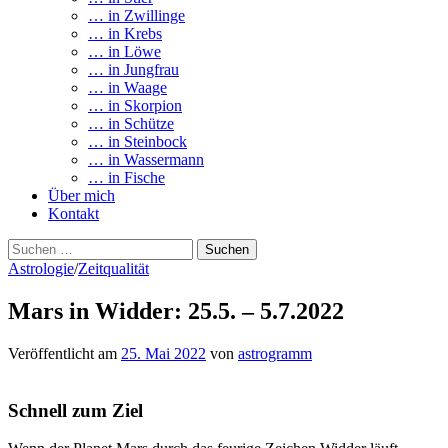
… in Zwillinge
… in Krebs
… in Löwe
… in Jungfrau
… in Waage
… in Skorpion
… in Schütze
… in Steinbock
… in Wassermann
… in Fische
Über mich
Kontakt
Suchen
nach:
Astrologie
/
Zeitqualität
Mars in Widder: 25.5. – 5.7.2022
Veröffentlicht
am
25. Mai 2022
von
astrogramm
Schnell zum Ziel